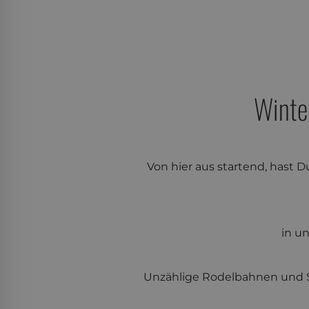
Winte
Von hier aus startend, hast D
in u
Unzählige Rodelbahnen und S