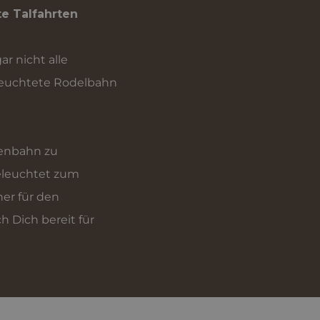
Datenmenge begr
e Talfahrten
wird.
EFW8K5FXQ1
.der-bircher.it
1 Jahr 2 Monate
Dieses Cookie wird
Google Analytics
verwendet, um de
r nicht alle
Sitzungsstatus
beizubehalten.
beleuchtete Rodelbahn
Google LLC
1 Jahr 2 Monate
Dieser Cookie-Nam
.der-bircher.it
mit Google Univers
Analytics verknüpft
ist eine wichtige
Aktualisierung des
häufigsten verwen
nenbahn zu
Analysedienstes vo
Google. Dieses Co
beleuchtet zum
wird verwendet, u
eindeutige Benutze
er für den
unterscheiden, in
eine zufällig gener
h Dich bereit für
Nummer als Client
zugewiesen wird. Es
jeder Seitenanford
auf einer Site entha
und wird zur Bere
von Besucher-, Sit
und Kampagnenda
für die Site-
Analyseberichte
verwendet.