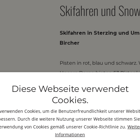
Skifahren und Sno
Skifahren in Sterzing und U
Bircher
Pisten in rot, blau und schwarz. 
Unsere Berge bieten 53 Pistenk
Ratschings-Jaufen
und
Ladur
Diese Webseite verwendet
in Sterzing Top Pistenverhältni
Cookies.
Berge. Skischule und Skiverlei
verwenden Cookies, um die Benutzerfreundlichkeit unserer Websi
Verfügung. Zum Einkehrschwung
bessern. Durch die weitere Nutzung unserer Webseite stimmen Sie
stehen urige und echte Hütten 
erwendung von Cookies gemäß unserer Cookie-Richtlinie zu.
Weite
Im Skigebiet Rosskopf erhältst
Informationen