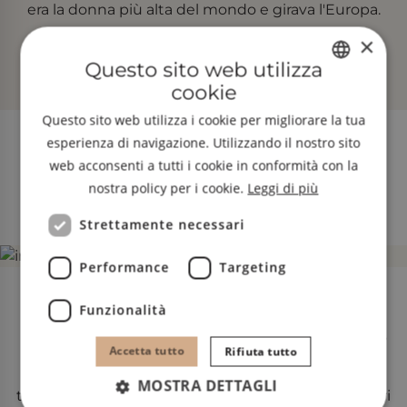
era la donna più alta del mondo e girava l'Europa.
Il museo minerario di Ridanna è aperto dall'inizio
×
Questo sito web utilizza
di aprile all'inizio di novembre.
cookie
GERMAN
Questo sito web utilizza i cookie per migliorare la tua
ENGLISH
esperienza di navigazione. Utilizzando il nostro sito
Luogo di pellegrinaggio e di potere
ITALIAN
web acconsenti a tutti i cookie in conformità con la
nostra policy per i cookie.
Leggi di più
Maria Trens
Strettamente necessari
Performance
Targeting
La chiesa tardo-gotica di Maria Trens, costruita nel
Funzionalità
1498, è da sempre uno dei luoghi di pellegrinaggio
Accetta tutto
Rifiuta tutto
più importanti dell'Alto Adige. Si dice che la statua
MOSTRA DETTAGLI
tardogotica della Madonna nella chiesa abbia poteri