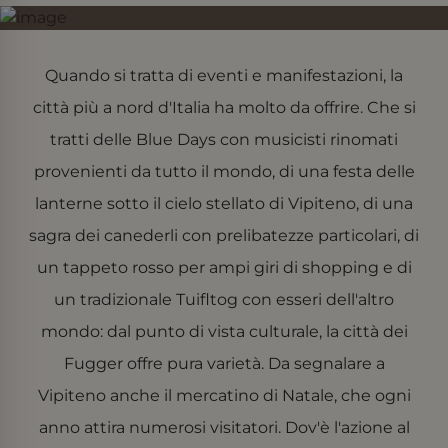
Quando si tratta di eventi e manifestazioni, la
Google Privacy Policy
Fornitore
città più a nord d'Italia ha molto da offrire. Che si
Nome
/
Scadenza
Descrizione
Fornitore /
Nome
Scadenza
Descrizione
Dominio
Dominio
tratti delle Blue Days con musicisti rinomati
_gat_UA-
.der-
55
Dies ist ein von
_fbp
Meta Platform
3 mesi 4
Utilizzato da
provenienti da tutto il mondo, di una festa delle
82931405-1
bircher.it
secondi
Google Analytics
Inc.
giorni
Facebook per
festgelegtes Cookie
.der-bircher.it
fornire una
lanterne sotto il cielo stellato di Vipiteno, di una
vom Typ Muster, bei
serie di
dem das
prodotti
Musterelement im
sagra dei canederli con prelibatezze particolari, di
pubblicitari
Namen die
come offerte
eindeutige
in tempo reale
un tappeto rosso per ampi giri di shopping e di
Identitätsnummer
da inserzionisti
des Kontos oder der
di terze parti
un tradizionale Tuifltog con esseri dell'altro
Website enthält, auf
die es sich bezieht. Es
mondo: dal punto di vista culturale, la città dei
handelt sich um eine
Variante des _gat-
Cookies, mit der die
Fugger offre pura varietà. Da segnalare a
von Google auf
Websites mit hohem
Vipiteno anche il mercatino di Natale, che ogni
Verkehrsaufkommen
aufgezeichnete
anno attira numerosi visitatori. Dov'è l'azione al
Datenmenge
begrenzt wird.