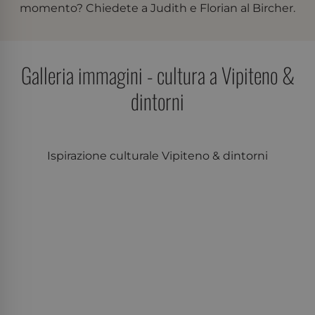
momento? Chiedete a Judith e Florian al Bircher.
_ga_EFW8K5FXQ1
.der-
1 anno 2
Questo nome di
bircher.it
mesi
cookie è associato a
Google Universal
Analytics, che è un
aggiornamento
Galleria immagini - cultura a Vipiteno &
significativo del
servizio di analisi più
comunemente
dintorni
utilizzato da Google.
Questo cookie viene
utilizzato per
distinguere utenti
unici assegnando un
numero generato in
Ispirazione culturale Vipiteno & dintorni
modo casuale come
identificatore del
cliente. È incluso in
ogni richiesta di
pagina in un sito e
utilizzato per
calcolare i dati di
visitatori, sessioni e
campagne per i
rapporti di analisi dei
siti.
_ga
Google
1 anno 2
Questo nome di
LLC
mesi
cookie è associato a
.der-
Google Universal
bircher.it
Analytics, che è un
aggiornamento